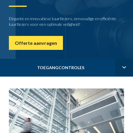
Elegante en innovatieve kaartlezers, eenvoudige en efficiënte
kaartlezers voor een optimale veiligheid!
Offerte aanvragen
TOEGANGCONTROLES
Omheiningen & afrasteringen
Deurtelefoons & videofoons
Beschermende omheiningen
Slagbomen - Parking
Toegangcontroles
Inklapbare palen
Automatisering
Schuifpoorten
Speed gate