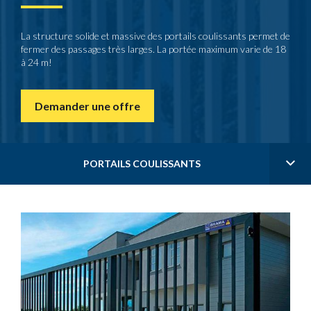
La structure solide et massive des portails coulissants permet de
fermer des passages très larges. La portée maximum varie de 18
à 24 m!
Demander une offre
PORTAILS COULISSANTS
Parlophones & vidéophones
Barrières levantes - Parking
Portail à ouverture rapide
Grillages de protection
Bornes escamotables
Portails coulissants
Clôtures & grillages
Contrôle d'accès
Automatisation