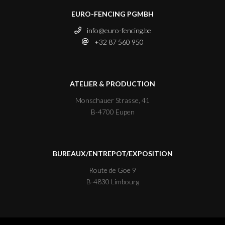
EURO-FENCING PGMBH
info@euro-fencing.be
+32 87 560 950
ATELIER & PRODUCTION
Monschauer Strasse, 41
B-4700 Eupen
BUREAUX/ENTREPOT/EXPOSITION
Route de Goe 9
B-4830 Limbourg