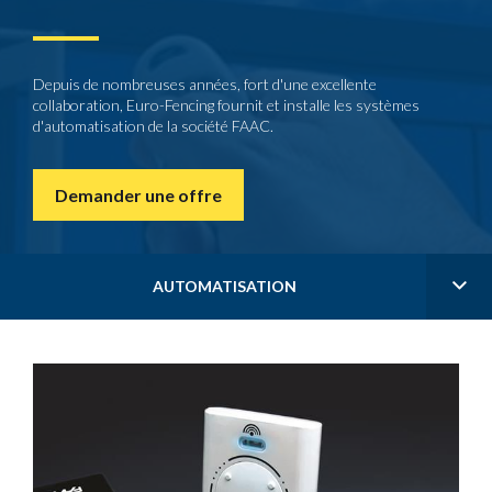
Depuis de nombreuses années, fort d'une excellente
collaboration, Euro-Fencing fournit et installe les systèmes
d'automatisation de la société FAAC.
Demander une offre
AUTOMATISATION
Parlophones & vidéophones
Barrières levantes - Parking
Portail à ouverture rapide
Grillages de protection
Bornes escamotables
Portails coulissants
Clôtures & grillages
Contrôle d'accès
Automatisation