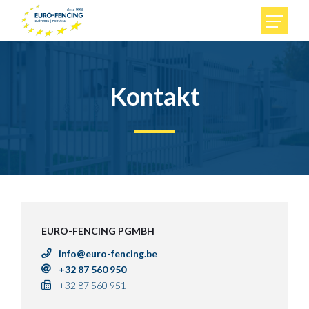
Home
Kontakt
Privat
Unternehmen
Euro-Fencing
EURO-FENCING PGMBH
Kontakt
info@euro-fencing.be
+32 87 560 950
+32 87 560 951
FR
DE
NL