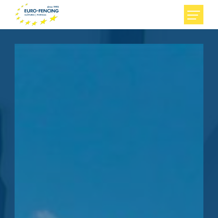
Accueil
Particuliers
Entreprises
Euro-Fencing
Contact
FR
DE
NL